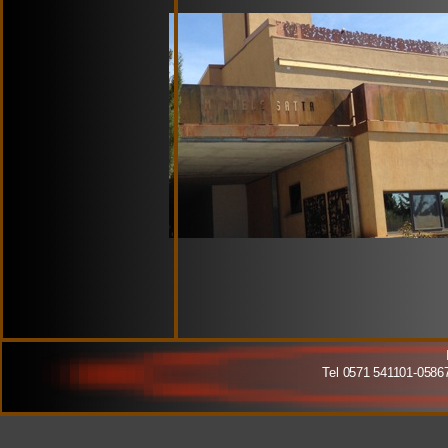
Tel 0571 541101-0586792723- cell 